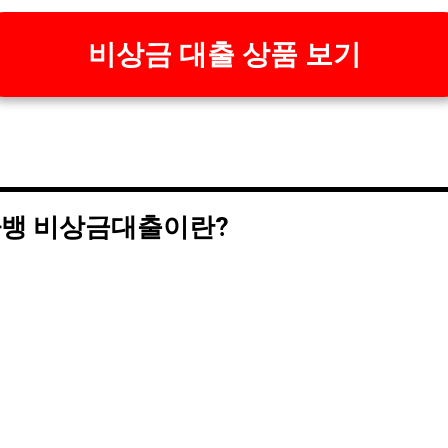
비상금 대출 상품 보기
카뱅 비상금대출이란?