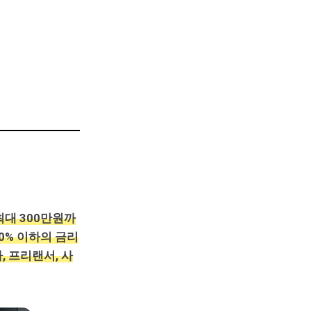
최대 300만원까
0% 이하의 금리
, 프리랜서, 사