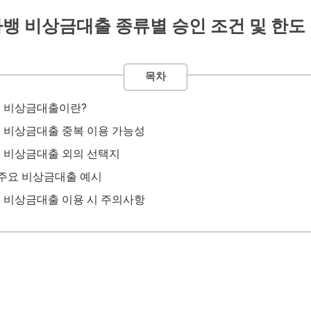
카뱅 비상금대출 종류별 승인 조건 및 한도
뱅 비상금대출이란?
 비상금대출 중복 이용 가능성
 비상금대출 외의 선택지
 주요 비상금대출 예시
 비상금대출 이용 시 주의사항